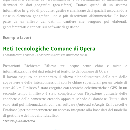
derivanti da dati geografici (geo-riferiti). Trattasi quindi di un sistema
informatico in grado di produrre, gestire e analizzare dati spaziali associando a
ciascun elemento geografico una o più descrizioni alfanumeriche. La base
parte da un rilievo dei dati in cantiere che vengono poi elaborati,
georeferenziati e caricati sui software di gestione.
Esempio lavori
Reti tecnologiche Comune di Opera
Committente: Econord - Consorzio tutela sud milanese TASM
Prestazioni Richieste: Rilievo reti acque scure chiar e miste e
informatizzazione dei dati relativi al territorio del comune di Opera
Il lavoro eseguito ha comportato il rilievo planoaltimetrico della rete delle
acque nere e delle interconnessioni con le chiare superficiali per un totale di
circa 40 km. Il rilievo è stato eseguito con tecniche celerimetriche e GPS. In un
secondo tempo il rilievo è stato completato con l'ispezione puntuale delle
condotte e delle camerette creando apposite schede di database. Tutti i dati
sono stati poi informatizzati con vari softvare (Autocad e Arcgis Esri , excell e
Database ) per poter permettere un accesso integrato alla base dati del modello
di gestione e del modello idraulico.
Stralcio planimetrico