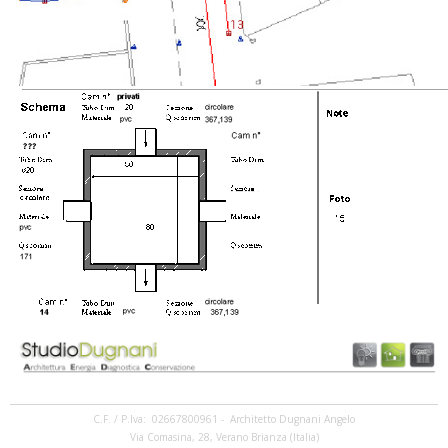
C.F. / P.Iva: 02667800961 - Architetto Dugnani Angelo
Via Comasina, 28, Verano Brianza (Italia)